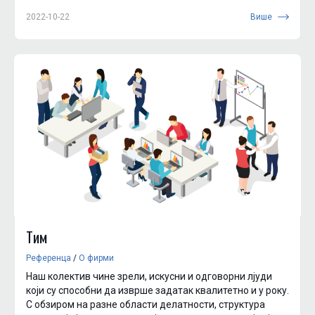
испоруку материјала, компоненти и опреме за клиј...
2022-10-22
Више
Тим
Референца
/
О фирми
Наш колектив чине зрели, искусни и одговорни лjуди
који су способни да изврше задатак квалитетно и у року.
С обзиром на разне области делатности, структура