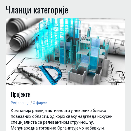
Чланци категориjе
Пројекти
Референца
/
О фирми
Компанија развија активности у неколико блиско
повезаних области, од којих сваку надгледа искусни
специјалиста са релевантном стручношћу.
Међународна трговина Организујемо набавку и