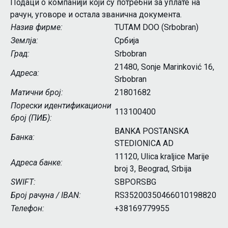
Подаци о компанији који су потребни за уплате на
рачун, уговоре и остала званична документа.
Назив фирме:
TUTAM DOO (Srbobran)
Землjа:
Србија
Град:
Srbobran
21480, Sonje Marinković 16,
Адреса:
Srbobran
Матични број:
21801682
Порески идентификациони
113100400
број (ПИБ):
BANKA POSTANSKA
Банка:
STEDIONICA AD
11120, Ulica kraljice Marije
Адреса банке:
broj 3, Beograd, Srbija
SWIFT:
SBPORSBG
Број рачуна / IBAN:
RS35200350466010198820
Телефон:
+38169779955