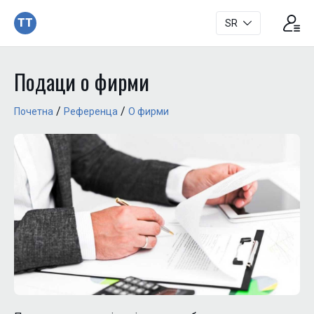
TT
SR
Подаци о фирми
/
/
Почетна
Референца
О фирми