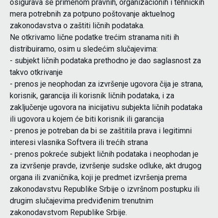
osigurava se primenom pravnih, organizacionih i tehničkih
mera potrebnih za potpuno poštovanje aktuelnog
zakonodavstva o zaštiti ličnih podataka.
Ne otkrivamo lične podatke trećim stranama niti ih
distribuiramo, osim u sledećim slučajevima:
- subjekt ličnih podataka prethodno je dao saglasnost za
takvo otkrivanje
- prenos je neophodan za izvršenje ugovora čija je strana,
korisnik, garancija ili korisnik ličnih podataka, i za
zaključenje ugovora na inicijativu subjekta ličnih podataka
ili ugovora u kojem će biti korisnik ili garancija
- prenos je potreban da bi se zaštitila prava i legitimni
interesi vlasnika Softvera ili trećih strana
- prenos pokreće subjekt ličnih podataka i neophodan je
za izvršenje pravde, izvršenje sudske odluke, akt drugog
organa ili zvaničnika, koji je predmet izvršenja prema
zakonodavstvu Republike Srbije o izvršnom postupku ili
drugim slučajevima predviđenim trenutnim
zakonodavstvom Republike Srbije.