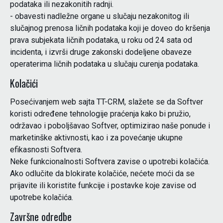
podataka ili nezakonitih radnji.
- obavesti nadležne organe u slučaju nezakonitog ili
slučajnog prenosa ličnih podataka koji je doveo do kršenja
prava subjekata ličnih podataka, u roku od 24 sata od
incidenta, i izvrši druge zakonski dodeljene obaveze
operaterima ličnih podataka u slučaju curenja podataka.
Kolačići
Posećivanjem web sajta TT-CRM, slažete se da Softver
koristi određene tehnologije praćenja kako bi pružio,
održavao i poboljšavao Softver, optimizirao naše ponude i
marketinške aktivnosti, kao i za povećanje ukupne
efikasnosti Softvera.
Neke funkcionalnosti Softvera zavise o upotrebi kolačića.
Ako odlučite da blokirate kolačiće, nećete moći da se
prijavite ili koristite funkcije i postavke koje zavise od
upotrebe kolačića.
Završne odredbe