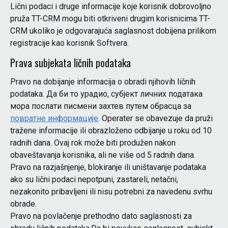
Lični podaci i druge informacije koje korisnik dobrovoljno
pruža TT-CRM mogu biti otkriveni drugim korisnicima TT-
CRM ukoliko je odgovarajuća saglasnost dobijena prilikom
registracije kao korisnik Softvera.
Prava subjekata ličnih podataka
Pravo na dobijanje informacija o obradi njihovih ličnih
podataka. Да би то урадио, субјект личних података
мора послати писмени захтев путем обрасца за
повратне информације
. Operater se obavezuje da pruži
tražene informacije ili obrazloženo odbijanje u roku od 10
radnih dana. Ovaj rok može biti produžen nakon
obaveštavanja korisnika, ali ne više od 5 radnih dana.
Pravo na razjašnjenje, blokiranje ili uništavanje podataka
ako su lični podaci nepotpuni, zastareli, netačni,
nezakonito pribavljeni ili nisu potrebni za navedenu svrhu
obrade.
Pravo na povlačenje prethodno dato saglasnosti za