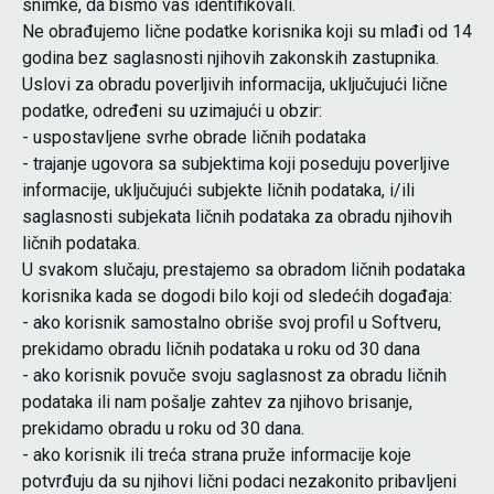
snimke, da bismo vas identifikovali.
Ne obrađujemo lične podatke korisnika koji su mlađi od 14
godina bez saglasnosti njihovih zakonskih zastupnika.
Uslovi za obradu poverljivih informacija, uključujući lične
podatke, određeni su uzimajući u obzir:
- uspostavljene svrhe obrade ličnih podataka
- trajanje ugovora sa subjektima koji poseduju poverljive
informacije, uključujući subjekte ličnih podataka, i/ili
saglasnosti subjekata ličnih podataka za obradu njihovih
ličnih podataka.
U svakom slučaju, prestajemo sa obradom ličnih podataka
korisnika kada se dogodi bilo koji od sledećih događaja:
- ako korisnik samostalno obriše svoj profil u Softveru,
prekidamo obradu ličnih podataka u roku od 30 dana
- ako korisnik povuče svoju saglasnost za obradu ličnih
podataka ili nam pošalje zahtev za njihovo brisanje,
prekidamo obradu u roku od 30 dana.
- ako korisnik ili treća strana pruže informacije koje
potvrđuju da su njihovi lični podaci nezakonito pribavljeni