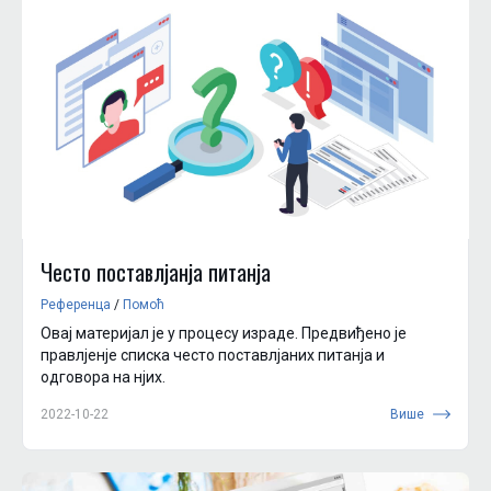
Често поставлjанjа питанjа
Референца
/
Помоћ
Овај материјал је у процесу израде. Предвиђено је
правлjенjе списка често поставлjаних питанjа и
одговора на нjих.
2022-10-22
Више