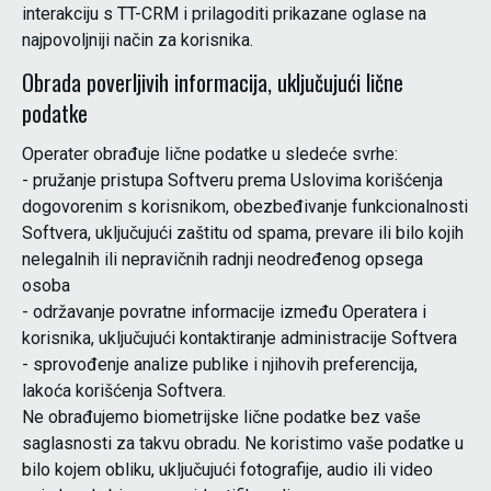
interakciju s TT-CRM i prilagoditi prikazane oglase na
najpovoljniji način za korisnika.
Obrada poverljivih informacija, uključujući lične
podatke
Operater obrađuje lične podatke u sledeće svrhe:
- pružanje pristupa Softveru prema Uslovima korišćenja
dogovorenim s korisnikom, obezbeđivanje funkcionalnosti
Softvera, uključujući zaštitu od spama, prevare ili bilo kojih
nelegalnih ili nepravičnih radnji neodređenog opsega
osoba
- održavanje povratne informacije između Operatera i
korisnika, uključujući kontaktiranje administracije Softvera
- sprovođenje analize publike i njihovih preferencija,
lakoća korišćenja Softvera.
Ne obrađujemo biometrijske lične podatke bez vaše
saglasnosti za takvu obradu. Ne koristimo vaše podatke u
bilo kojem obliku, uključujući fotografije, audio ili video