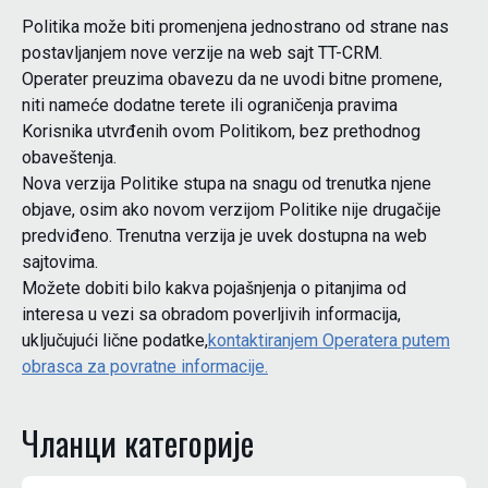
Politika može biti promenjena jednostrano od strane nas
postavljanjem nove verzije na web sajt TT-CRM.
Operater preuzima obavezu da ne uvodi bitne promene,
niti nameće dodatne terete ili ograničenja pravima
Korisnika utvrđenih ovom Politikom, bez prethodnog
obaveštenja.
Nova verzija Politike stupa na snagu od trenutka njene
objave, osim ako novom verzijom Politike nije drugačije
predviđeno. Trenutna verzija je uvek dostupna na web
sajtovima.
Možete dobiti bilo kakva pojašnjenja o pitanjima od
interesa u vezi sa obradom poverljivih informacija,
uključujući lične podatke,
kontaktiranjem Operatera putem
obrasca za povratne informacije.
Чланци категориjе