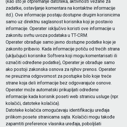
(kao što je otpremanje datoteka, aktivnosti vezane za
zadatke, ostavljanje komentara na kontaktne informacije
itd.). Ove informacije postaju dostupne drugim korisnicima
samo uz direktnu saglasnost korisnika koji je postavio
informacije. Operater isključivo koristi ove informacije u
zakonitu svrhu uvoza podataka u TT-CRM.
Operater obrađuje samo javno dostupne podatke koje je
zakonito pribavio. Kada informacije potiču od trećih strana
(uključujući korisnike Softvera koji mogu komentarisati ili
označiti određene podatke), Operater je obrađuje samo
ako postoji zakonska osnova za njihov prenos. Operater
ne preuzima odgovornost za postupke bilo koje treće
strane koja deli informacije bez odgovarajuće osnove.
Operater može automatski prikupljati određene
informacije kada korisnik poseti web stranicu usluge (npr.
kolačići, datoteke kolačića).
Datoteke kolačića omogućavaju identifikaciju uređaja
prilikom posete stranicama sajta. Kolačići mogu takođe
zapamtiti preference vlasnika uređaja, poboljšati