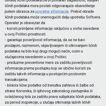
obradu ličnih podataka.Da bi povukao saglasnost, subjekt
ličnih podataka mora poslati odgovarajuće obaveštenje
putem obrasca za
povratne informacije
. Prekid obrade
ličnih podataka može onemogućiti dalju upotrebu Softvera.
Operater je obavezan da:
- koristi primljene informacije isključivo u svrhe navedene
u ovoj Politici privatnosti.
- garantuje poverljivost informacija, da se ne bavi
prodajom, razmenom, objavljivanjem ili otkrivanjem ličnih
podataka na bilo koji drugi mogući način, osim u
slučajevima navedenim u ovoj Politici.
- preduzme preventivne mere za zaštitu poverljivosti
informacija prema postupku koji se obično koristi za
zaštitu takvih informacija u postojećim poslovnim
transakcijama.
- blokira lične podatke od trenutka zahteva ili žalbe od
strane Korisnika, ili njihovog zakonskog zastupnika ili
ovlašćenog tela za zaštitu prava subjekata ličnih podataka,
za period inspekcije, u slučaju otkrivanja lažnih ličnih