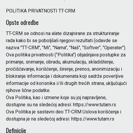
POLITIKA PRIVATNOSTI TT-CRM
Opste odredbe
TT-CRM se odnosi na alate dizajnirane za strukturiranje
rada kako bi se poboljšali njegovi rezultati (odavde se
naziva "TT-CRM", "Mi", "Nama", "Naš", "Softver", "Operater").
Ova politika privatnosti ("Politika") objašnjava postupke za
primanje, snimanje, obradu, akumulaciju, skladištenje,
pročišćavanje, korišćenje, širenje, prenos, anonimizaciju i
blokiranje informacija i dokumenata koji sadrže poverljive
informacije od korisnika i/ili drugih trećih strana, uključujući
njihove lične podatke.
Ova Politika, kao i izmene koje su joj napravljene,
dostupne su na sledećoj adresi: https://www.tutam.rs
Ova Politika je sastavni deo TT-CRM Uslova korišćenja i
dostupna je na sledećoj adresi: https://www.tutam.rs
Definicije