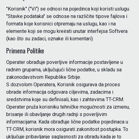
"Korisnik" ("Vi") se odnosi na pojedinca koji koristi uslugu.
"Stavke podataka" se odnose na različite tipove fajlova i
formata koje korisnici otpremaju na uslugu, kao i na
elemente koji se mogu kreirati unutar interfejsa Softvera
(kao što su zadaci, oznake ili komentari).
Primena Politike
Operater obrađuje poverljive informacije postavljene u
radnim grupama, uključujući lične podatke, u skladu sa
zakonodavstvom Republike Srbije.
S dozvolom Operatera, Korisnik osigurava da proces
obrade informacija odgovara ciljevima, zadacima i
sredstvima koje su definisali, kao i zahtevima TT-CRM.
Operater pruža korisniku tehničke mogućnosti za izmenu,
brisanje ili obavljanje drugih radnji s poverljivim
informacijama. Kada obrađuje lične podatke pojedinaca u
TT-CRM, korisnik mora osigurati zakonitost postupka. To
uključuje pribavljanje saglasnosti za obradu kada je to