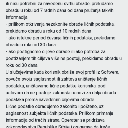
ili nisu potrebni za navedenu svrhu obrade, prekidamo
obradu u roku od 7 radnih dana od dana pružanja takvih
informacija
- prilikom otkrivanja nezakonite obrade ličnih podataka,
prekidamo obradu u roku od 10 radnih dana
- ako istekne period čuvanja ličnih podataka, prekidamo
obradu u roku od 30 dana
- ako postignemo ciljeve obrade ili ako potreba za
postizanjem tih ciljeva više ne postoji, prekidamo obradu u
roku od 30 dana.
U slučajevima kada korisnik obriše svoj profil iz Softvera,
povuče svoju saglasnost ili zahteva uništenje ličnih
podataka, uništavamo lične podatke korisnika, pod
uslovom da ne postoje zakonski osnovi za dalju obradu
podataka prema navedenim ciljevima obrade.
Lične podatke obrađujemo zakonito i pošteno, uz
saglasnost subjekta ličnih podataka. Prilikom primanja
informacija od trećih strana, Operater se pridržava
zakonodavstva Republike Srbije i osigurava da treće