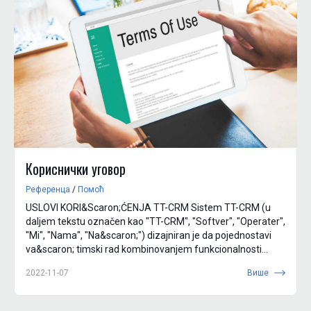
Кориснички уговор
Референца
/
Помоћ
USLOVI KORI&Scaron;ĆENJA TT-CRM Sistem TT-CRM (u
daljem tekstu označen kao "TT-CRM", "Softver", "Operater",
"Mi", "Nama", "Na&scaron;") dizajniran je da pojednostavi
va&scaron; timski rad kombinovanjem funkcionalnosti
zadataka. Na...
2022-11-07
Више