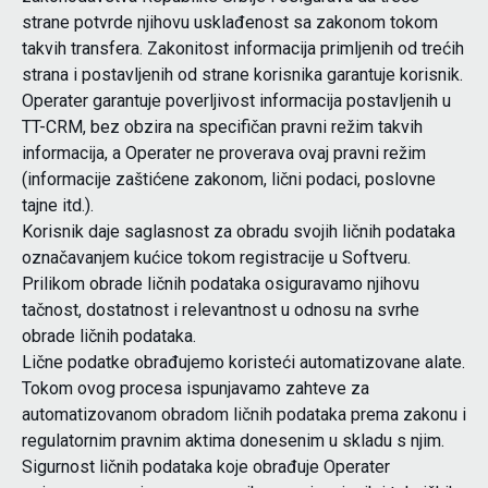
strane potvrde njihovu usklađenost sa zakonom tokom
takvih transfera. Zakonitost informacija primljenih od trećih
strana i postavljenih od strane korisnika garantuje korisnik.
Operater garantuje poverljivost informacija postavljenih u
TT-CRM, bez obzira na specifičan pravni režim takvih
informacija, a Operater ne proverava ovaj pravni režim
(informacije zaštićene zakonom, lični podaci, poslovne
tajne itd.).
Korisnik daje saglasnost za obradu svojih ličnih podataka
označavanjem kućice tokom registracije u Softveru.
Prilikom obrade ličnih podataka osiguravamo njihovu
tačnost, dostatnost i relevantnost u odnosu na svrhe
obrade ličnih podataka.
Lične podatke obrađujemo koristeći automatizovane alate.
Tokom ovog procesa ispunjavamo zahteve za
automatizovanom obradom ličnih podataka prema zakonu i
regulatornim pravnim aktima donesenim u skladu s njim.
Sigurnost ličnih podataka koje obrađuje Operater