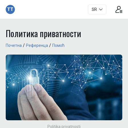
TT
SR
Политика приватности
/
/
Почетна
Референца
Помоћ
Politika privatnosti