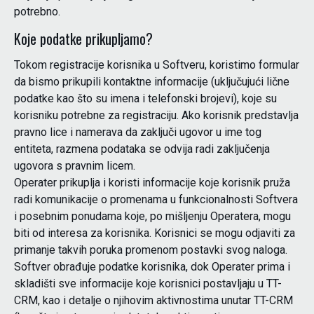
potrebno.
Koje podatke prikupljamo?
Tokom registracije korisnika u Softveru, koristimo formular
da bismo prikupili kontaktne informacije (uključujući lične
podatke kao što su imena i telefonski brojevi), koje su
korisniku potrebne za registraciju. Ako korisnik predstavlja
pravno lice i namerava da zaključi ugovor u ime tog
entiteta, razmena podataka se odvija radi zaključenja
ugovora s pravnim licem.
Operater prikuplja i koristi informacije koje korisnik pruža
radi komunikacije o promenama u funkcionalnosti Softvera
i posebnim ponudama koje, po mišljenju Operatera, mogu
biti od interesa za korisnika. Korisnici se mogu odjaviti za
primanje takvih poruka promenom postavki svog naloga.
Softver obrađuje podatke korisnika, dok Operater prima i
skladišti sve informacije koje korisnici postavljaju u TT-
CRM, kao i detalje o njihovim aktivnostima unutar TT-CRM