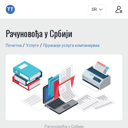
TT
SR
Рачуновођа у Србији
/
/
Почетна
Услуге
Пружанjе услуга компанијама
Рачуновођа у Србији