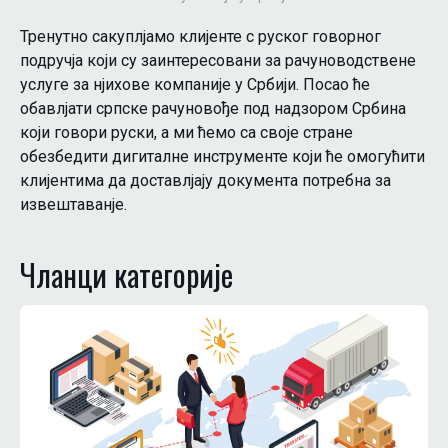
Тренутно сакуплjамо клијенте с руског говорног
подручја који су заинтересовани за рачуноводствене
услуге за нjихове компаније у Србији. Посао ће
обавлjати српске рачуновође под надзором Србина
који говори руски, а ми ћемо са своје стране
обезбедити дигиталне инструменте који ће омогућити
клијентима да доставлjају документа потребна за
извештаванjе.
Чланци категориjе