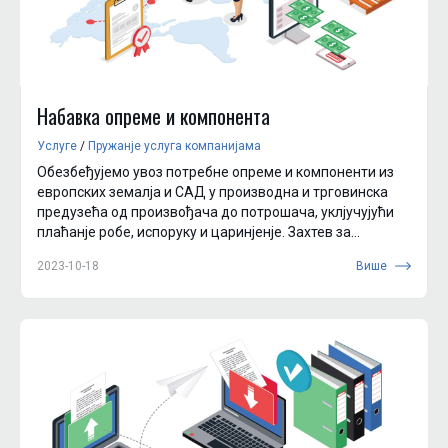
Набавка опреме и компонента
Услуге
/
Пружанjе услуга компанијама
Обезбеђујемо увоз потребне опреме и компоненти из
европских земалjа и САД у производна и трговинска
предузећа од произвођача до потрошача, уклjучујући
плаћанjе робе, испоруку и царинjенjе. Захтев за
потребну опрему и компоненте По...
2023-10-18
Више