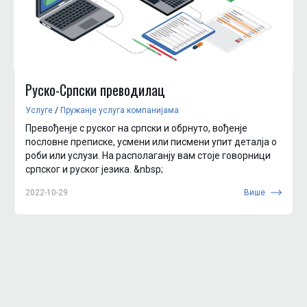
Руско-Српски преводилац
Услуге
/
Пружанjе услуга компанијама
Превођенjе с руског на српски и обрнуто, вођенjе
пословне преписке, усмени или писмени упит деталjа о
роби или услузи. На располаганjу вам стоје говорници
српског и руског језика. &nbsp;
2022-10-29
Више