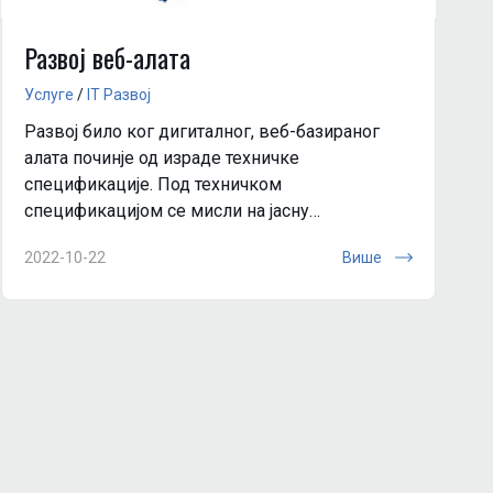
Развој веб-алата
Услуге
/
IT Развоj
Развој било ког дигиталног, веб-базираног
алата починjе од израде техничке
спецификације. Под техничком
спецификацијом се мисли на јасну
формулацију, опис који уклjучује намену
2022-10-22
Више
коначног производа за потрошача.
Профилисани стручнjа...