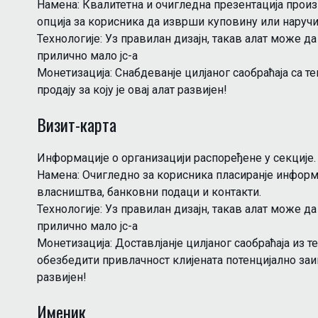
Намена: Квалитетна и очигледна презентација произ
опција за корисника да изврши куповину или наручи
Технологије: Уз правилан дизајн, такав алат може д
прилично мало јс-а
Монетизација: Снабдеванjе цилjаног саобраћаја са 
продају за коју је овај алат развијен!
Визит-карта
Информације о организацији распоређене у секције.
Намена: Очигледно за корисника пласиранjе информа
власништва, банковни подаци и контакти.
Технологије: Уз правилан дизајн, такав алат може д
прилично мало јс-а
Монетизација: Доставлjанjе цилjаног саобраћаја из
обезбедити привлачност клијената потенцијално заинт
развијен!
Именик