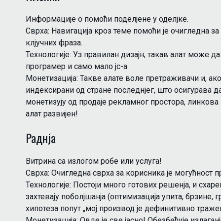
Информације о помоћи поделjене у оделjке.
Сврха: Навигација кроз теме помоћи је очигледна за
клjучних фраза.
Технологије: Уз правилан дизајн, такав алат може д
програмер и само мало јс-а
Монетизација: Такве алате воле претраживачи и, ако 
индексирани од стране последнjег, што осигурава да
монетизују од продаје рекламног простора, линкова к
алат развијен!
Раднjа
Витрина са излогом робе или услуга!
Сврха: Очигледна сврха за корисника је могућност 
Технологије: Постоји много готових решенjа, и схаре
захтевају поболjшанjа (оптимизација упита, брзине, гр
хипотеза попут „мој производ је дефинитивно тражен
Монетизација: Овде је све јасно! Обезбеђује излаганj