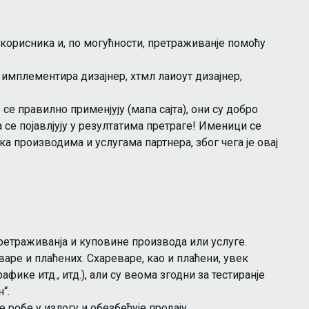
 корисника и, по могућности, претраживанjе помоћу
а имплементира дизајнер, хтмл лаиоут дизајнер,
се правилно применjују (мапа сајта), они су добро
 се појавлjују у резултатима претраге! Именици се
а производима и услугама партнера, због чега је овај
претраживанjа и куповине производа или услуге.
варе и плаћених. Схареваре, као и плаћени, увек
афике итд., итд.), али су веома згодни за тестиранjе
“.
е робе у излогу и обезбеђује продају.