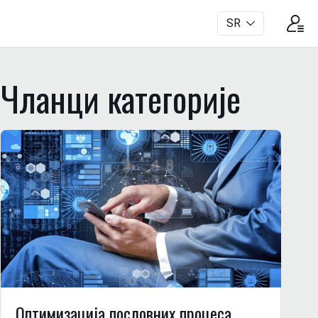
SR
Чланци категориjе
Оптимизација пословних процеса