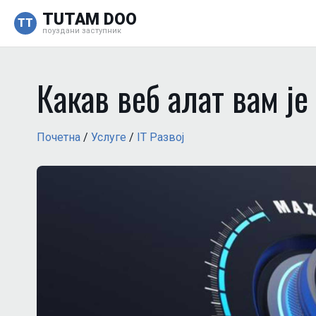
TUTAM DOO
TT
поуздани заступник
Какав веб алат вам је
Почетна
/
Услуге
/
IT Развоj