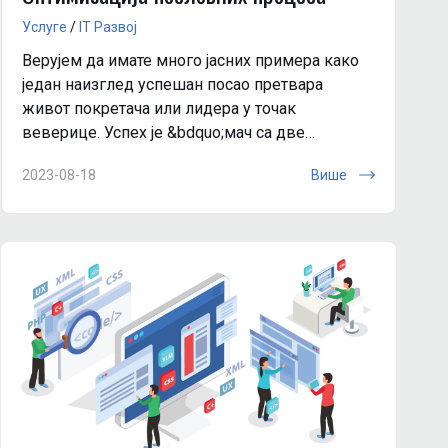
Услуге
/
IT Развоj
Верујем да имате много јасних примера како
један наизглед успешан посао претвара
живот покретача или лидера у точак
веверице. Успех је &bdquo;мач са две
оштрице&ldquo;! Обилjе позива, одобренjа,
2023-08-18
Више
поруџбина подразумева оптерећенjе к...