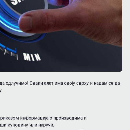
да одлучимо! Сваки алат има своју сврху и надам се да
у.
 приказом информација о производима и
ши куповину или наручи.