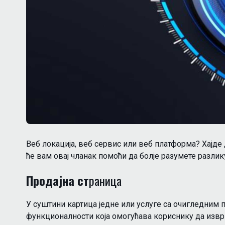
Веб локација, веб сервис или веб платформа? Хајде 
ће вам овај чланак помоћи да болjе разумете разлик
Продајна ст
раница
У суштини картица једне или услуге са очигледним
функционалности која омогућава кориснику да извр