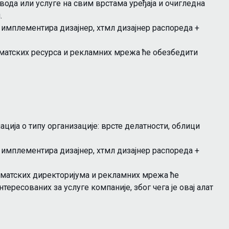
вода или услуге на свим врстама уређаја и очигледна
.
а имплементира дизајнер, хтмл дизајнер распореда +
тематских ресурса и рекламних мрежа ће обезбедити
ција о типу организације: врсте делатности, облици
а имплементира дизајнер, хтмл дизајнер распореда +
 тематских директоријума и рекламних мрежа ће
ересованих за услуге компаније, због чега је овај алат